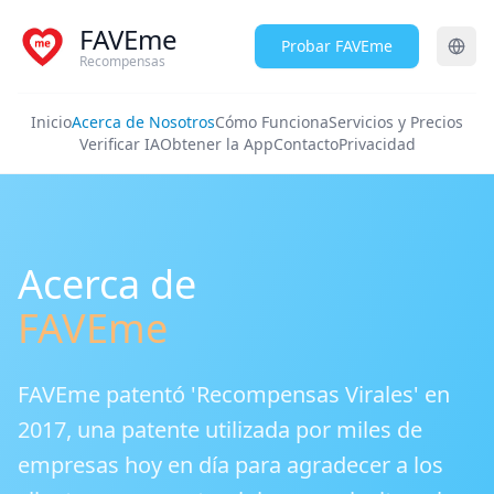
FAVEme
Probar FAVEme
Recompensas
Inicio
Acerca de Nosotros
Cómo Funciona
Servicios y Precios
Verificar IA
Obtener la App
Contacto
Privacidad
Acerca de
FAVEme
FAVEme patentó 'Recompensas Virales' en
2017, una patente utilizada por miles de
empresas hoy en día para agradecer a los