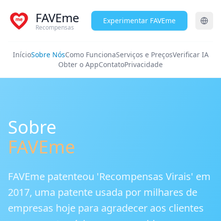
FAVEme
Experimentar FAVEme
Recompensas
Início
Sobre Nós
Como Funciona
Serviços e Preços
Verificar IA
Obter o App
Contato
Privacidade
Sobre
FAVEme
FAVEme patenteou 'Recompensas Virais' em
2017, uma patente usada por milhares de
empresas hoje para agradecer aos clientes