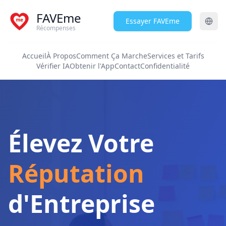
FAVEme
Essayer FAVEme
Récompenses
Accueil
À Propos
Comment Ça Marche
Services et Tarifs
Vérifier IA
Obtenir l'App
Contact
Confidentialité
Élevez Votre
Réputation
d'Entreprise