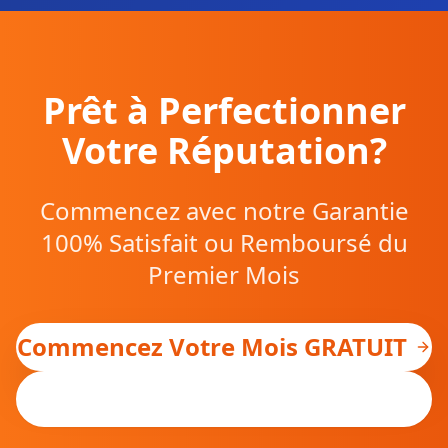
Prêt à Perfectionner
Votre Réputation?
Commencez avec notre Garantie
100% Satisfait ou Remboursé du
Premier Mois
Commencez Votre Mois GRATUIT
+1 323 525 3900